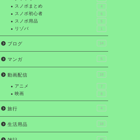
スノボまとめ
4
スノボ初心者
6
スノボ用品
5
リゾバ
1
ブログ
14
マンガ
5
動画配信
18
アニメ
7
映画
8
旅行
4
生活用品
18
雑記
40