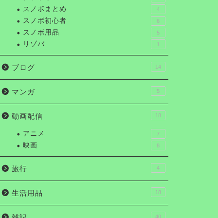
スノボまとめ
4
スノボ初心者
6
スノボ用品
5
リゾバ
1
ブログ
14
マンガ
5
動画配信
18
アニメ
7
映画
8
旅行
4
生活用品
18
雑記
40