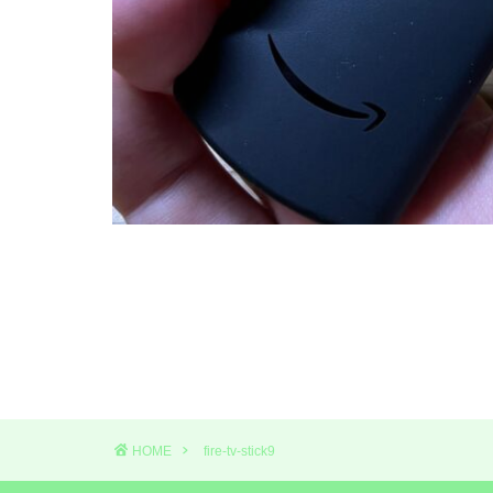
HOME
fire-tv-stick9