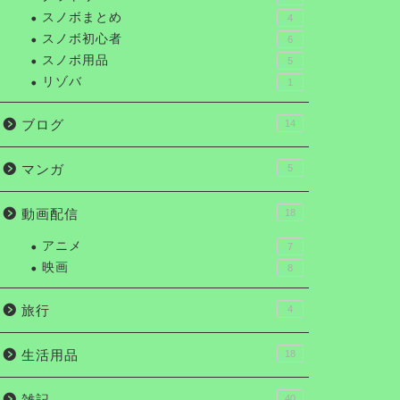
スノボまとめ
4
スノボ初心者
6
スノボ用品
5
リゾバ
1
ブログ
14
マンガ
5
動画配信
18
アニメ
7
映画
8
旅行
4
生活用品
18
雑記
40