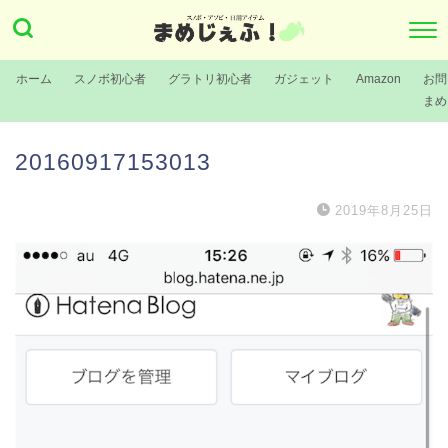
ホーム
スノボ初心者
グラトリ初心者
ガジェット
Amazon
お問
まめ
20160917153013
2019年8月25日