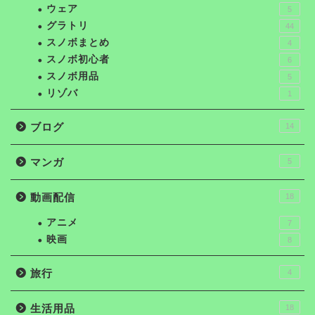
ウェア
5
グラトリ
44
スノボまとめ
4
スノボ初心者
6
スノボ用品
5
リゾバ
1
ブログ
14
マンガ
5
動画配信
18
アニメ
7
映画
8
旅行
4
生活用品
18