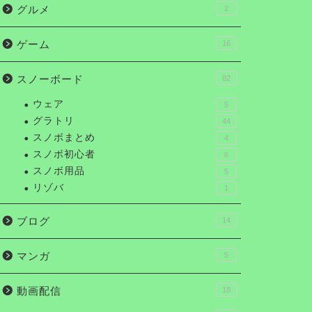
グルメ
2
ゲーム
16
スノーボード
82
ウェア
5
グラトリ
44
スノボまとめ
4
スノボ初心者
6
スノボ用品
5
リゾバ
1
ブログ
14
マンガ
5
動画配信
18