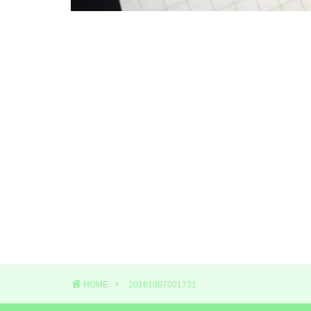
HOME
20161007001731