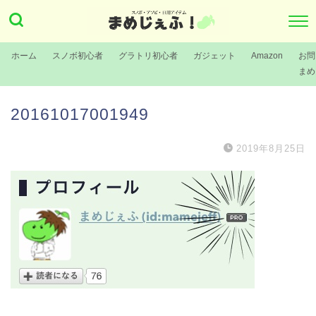
ホーム
スノボ初心者
グラトリ初心者
ガジェット
Amazon
お問
まめ
20161017001949
2019年8月25日