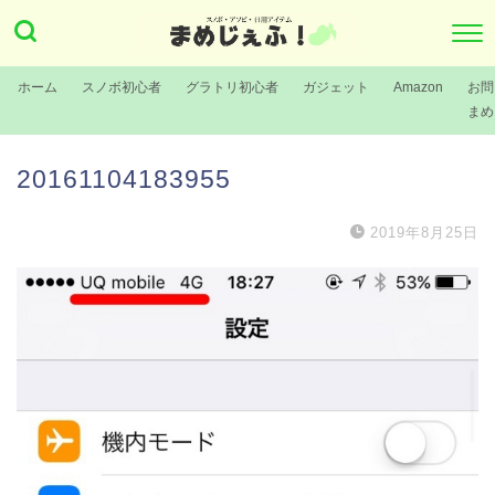
ホーム
スノボ初心者
グラトリ初心者
ガジェット
Amazon
お問
まめ
20161104183955
2019年8月25日