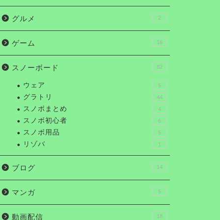
グルメ
2
ゲーム
16
スノーボード
82
ウェア
5
グラトリ
44
スノボまとめ
4
スノボ初心者
6
スノボ用品
5
リゾバ
1
ブログ
14
マンガ
5
動画配信
18