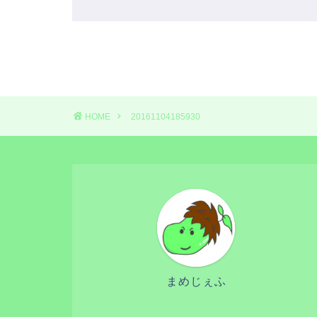
HOME
20161104185930
まめじぇふ