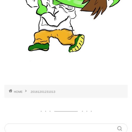
HOME
20161201231013