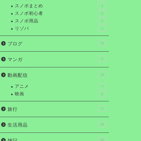
スノボまとめ
4
スノボ初心者
6
スノボ用品
5
リゾバ
1
ブログ
14
マンガ
5
動画配信
18
アニメ
7
映画
8
旅行
4
生活用品
18
雑記
40