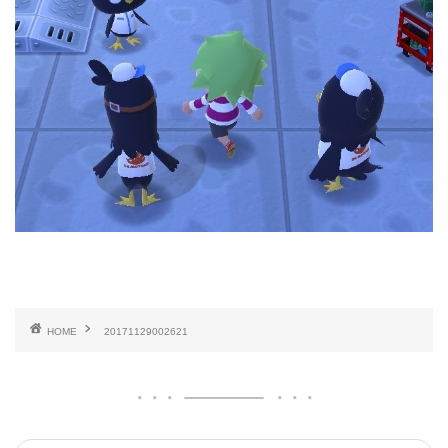
HOME
20171129002621