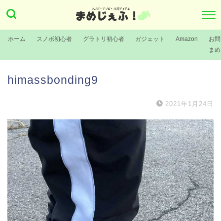
ホーム
スノボ初心者
グラトリ初心者
ガジェット
Amazon
お問
まめ
himassbonding9
2021年1月24日