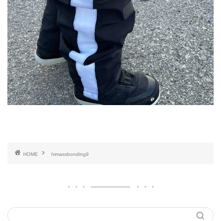
HOME
himassbonding9