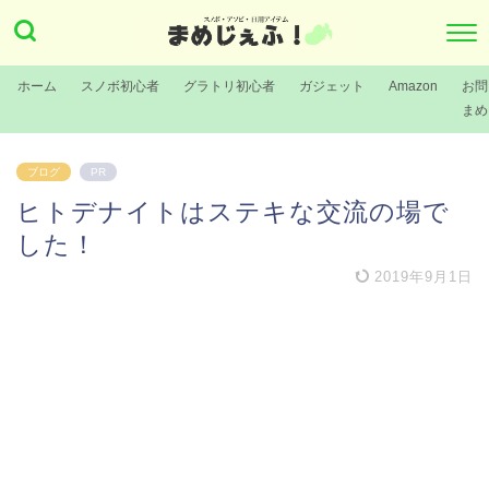
ホーム
スノボ初心者
グラトリ初心者
ガジェット
Amazon
お問
まめ
ブログ
PR
ヒトデナイトはステキな交流の場で
した！
2019年9月1日