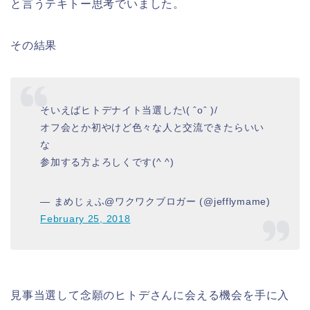
と言うテキトー思考でいました。
その結果
そいえばヒトデナイト当選した\( ˆoˆ )/
オフ会とか初やけど色々な人と交流できたらいい
な
参加する方よろしくです(^ ^)
— まめじぇふ@ワクワクブロガー (@jefflymame)
February 25, 2018
見事当選して念願のヒトデさんに会える機会を手に入