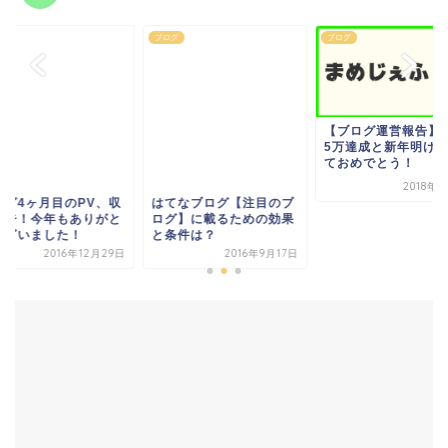
グ
ブログ
ブログ
【ブログ運営報告】収益
5万達成と新年明けまし
ておめでとう！
2018年1月8日
てなブログ【注目のブ
ブログ4ヶ月目のPV
グ】に載るための効果
益報告！今年もあり
条件は？
うございました！
2016年9月17日
2016年12