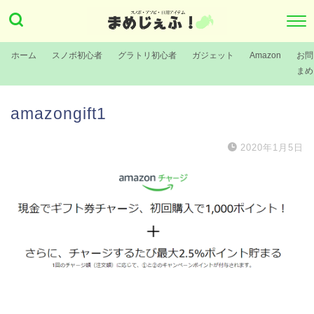
ホーム
スノボ初心者
グラトリ初心者
ガジェット
Amazon
お問
まめ
amazongift1
2020年1月5日