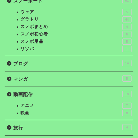
スノーボード
82
ウェア
5
グラトリ
44
スノボまとめ
4
スノボ初心者
6
スノボ用品
5
リゾバ
1
ブログ
14
マンガ
5
動画配信
18
アニメ
7
映画
8
旅行
4