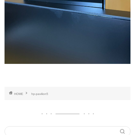
HOME
hp-pavilion5