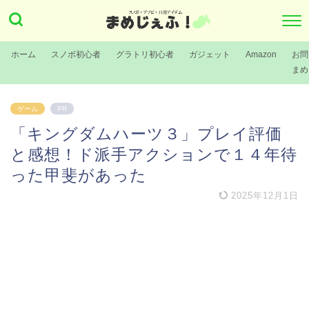
ホーム
スノボ初心者
グラトリ初心者
ガジェット
Amazon
お問
まめ
ゲーム
PR
「キングダムハーツ３」プレイ評価
と感想！ド派手アクションで１４年待
った甲斐があった
2025年12月1日