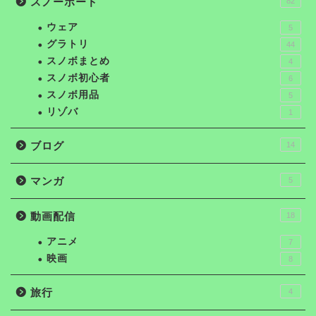
スノーボード
82
ウェア
5
グラトリ
44
スノボまとめ
4
スノボ初心者
6
スノボ用品
5
リゾバ
1
ブログ
14
マンガ
5
動画配信
18
アニメ
7
映画
8
旅行
4