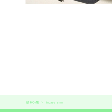
HOME
incase_smn