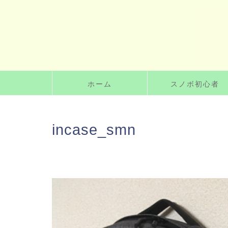
ホーム
スノボ初心者
incase_smn