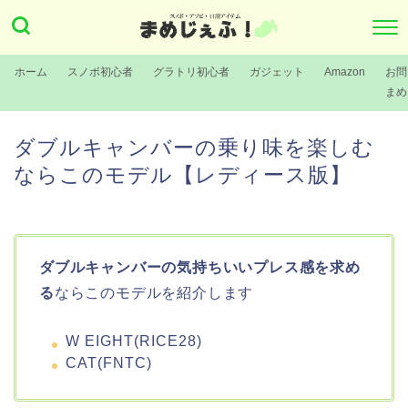
ホーム
スノボ初心者
グラトリ初心者
ガジェット
Amazon
お問
まめ
ダブルキャンバーの乗り味を楽しむ
ならこのモデル【レディース版】
ダブルキャンバーの気持ちいいプレス感を求め
る
ならこのモデルを紹介します
W EIGHT(RICE28)
CAT(FNTC)