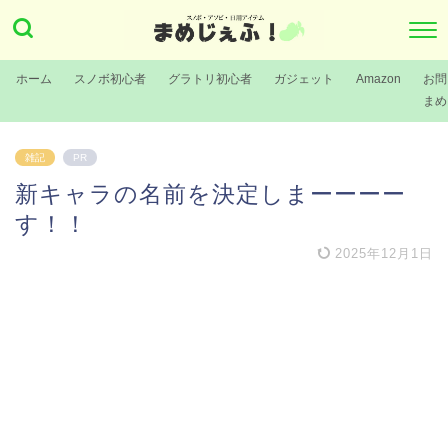
ホーム
スノボ初心者
グラトリ初心者
ガジェット
Amazon
お問
まめ
雑記
PR
新キャラの名前を決定しまーーーー
す！！
2025年12月1日