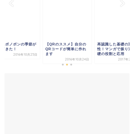
QRのススメ】自分の
再認識した基礎の重要
今年もボノボンの季
Rコードが簡単に作れ
性！マンガで振り返る基
やってきた！
す
礎の役割と応用
2016年10
2016年10月24日
2017年2月23日