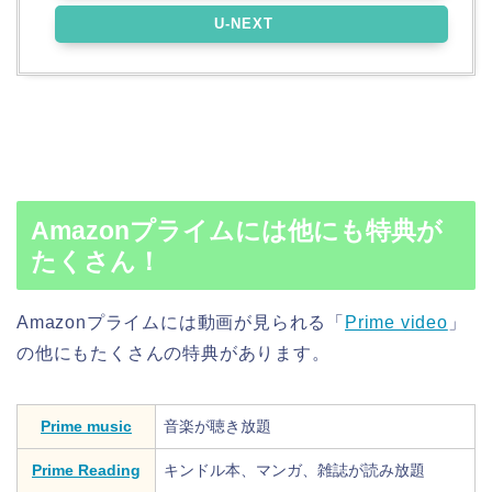
U-NEXT
Amazonプライムには他にも特典が
たくさん！
Amazonプライムには動画が見られる「
Prime video
」
の他にもたくさんの特典があります。
Prime music
音楽が聴き放題
Prime Reading
キンドル本、マンガ、雑誌が読み放題