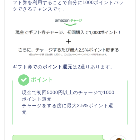
フト券を利用することで自分に1000ポイントバッ
クできるチャンスです。
ギフト券での
ポイント還元
は2通りあります。
現金で初回5000円以上のチャージで1000
ポイント還元
チャージをする度に最大2.5%ポイント還
元