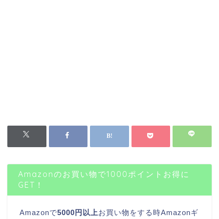
Amazonのお買い物で1000ポイントお得に
GET！
Amazonで
5000円以上
お買い物をする時Amazonギ