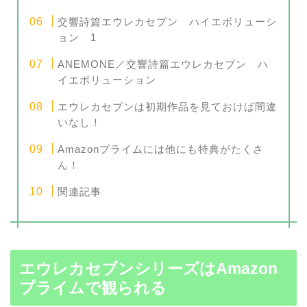
交響詩篇エウレカセブン ハイエボリューシ
ョン 1
ANEMONE／交響詩篇エウレカセブン ハ
イエボリューション
エウレカセブンは初期作品を見ておけば間違
いなし！
Amazonプライムには他にも特典がたくさ
ん！
関連記事
エウレカセブンシリーズはAmazon
プライムで観られる