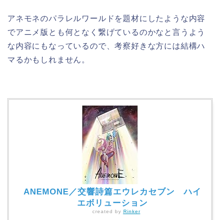
アネモネのパラレルワールドを題材にしたような内容
でアニメ版とも何となく繋げているのかなと言うよう
な内容にもなっているので、考察好きな方には結構ハ
マるかもしれません。
ANEMONE／交響詩篇エウレカセブン ハイ
エボリューション
created by
Rinker