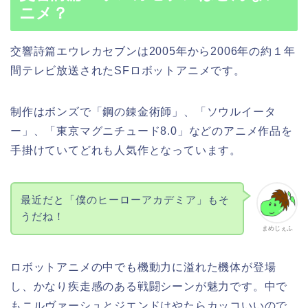
ニメ？
交響詩篇エウレカセブンは2005年から2006年の約１年
間テレビ放送されたSFロボットアニメです。
制作はボンズで「鋼の錬金術師」、「ソウルイータ
ー」、「東京マグニチュード8.0」などのアニメ作品を
手掛けていてどれも人気作となっています。
最近だと「僕のヒーローアカデミア」もそ
うだね！
まめじぇふ
ロボットアニメの中でも機動力に溢れた機体が登場
し、かなり疾走感のある戦闘シーンが魅力です。中で
もニルヴァーシュとジエンドはやたらカッコいいので