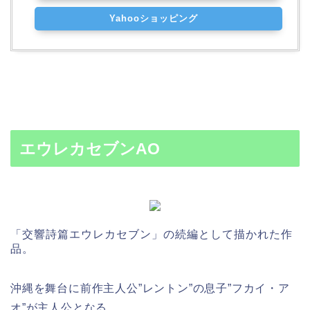
Yahooショッピング
エウレカセブンAO
「交響詩篇エウレカセブン」の続編として描かれた作
品。
沖縄を舞台に前作主人公”レントン”の息子”フカイ・ア
オ”が主人公となる。