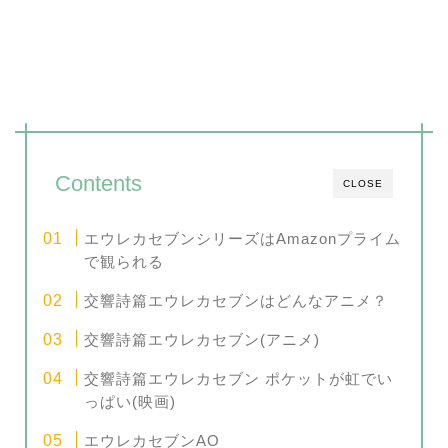
Contents
CLOSE
エウレカセブンシリーズはAmazonプライム
で観られる
交響詩篇エウレカセブンはどんなアニメ？
交響詩篇エウレカセブン(アニメ)
交響詩篇エウレカセブン ポケットが虹でい
っぱい(映画)
エウレカセブンAO