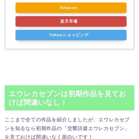
Amazon
楽天市場
Yahooショッピング
エウレカセブンは初期作品を見てお
けば間違いなし！
ここまで全ての作品を紹介しましたが、エウレカセブ
ンを知るなら初期作品の「交響詩篇エウレカセブン」
を見ておけば間違いなく面白いです！