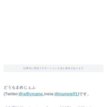
記事内に商品プロモーションを含む場合があります
どうもまめじぇふ
(Twitter:
@jefflymame
,insta:
@mamejeff1
)です。