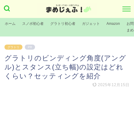
ホーム
スノボ初心者
グラトリ初心者
ガジェット
Amazon
お問
まめ
グラトリ
PR
グラトリのビンディング角度(アング
ル)とスタンス(立ち幅)の設定はどれ
くらい？セッティングを紹介
2025年12月15日