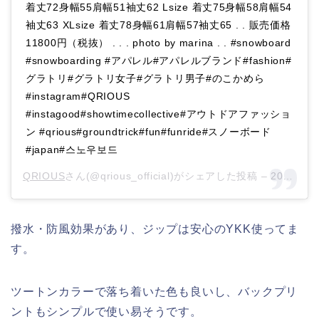
着丈72身幅55肩幅51袖丈62 Lsize 着丈75身幅58肩幅54
袖丈63 XLsize 着丈78身幅61肩幅57袖丈65 . . 販売価格
11800円（税抜） . . . photo by marina . . #snowboard
#snowboarding #アパレル#アパレルブランド#fashion#
グラトリ#グラトリ女子#グラトリ男子#のこかめら
#instagram#QRIOUS
#instagood#showtimecollective#アウトドアファッショ
ン #qrious#groundtrick#fun#funride#スノーボード
#japan#스노우보드
QRIOUS
さん(@qrious_official)がシェアした投稿 –
2019年 2月月2日午後11時40分PST
撥水・防風効果があり、ジップは安心のYKK使ってま
す。
ツートンカラーで落ち着いた色も良いし、バックプリ
ントもシンプルで使い易そうです。