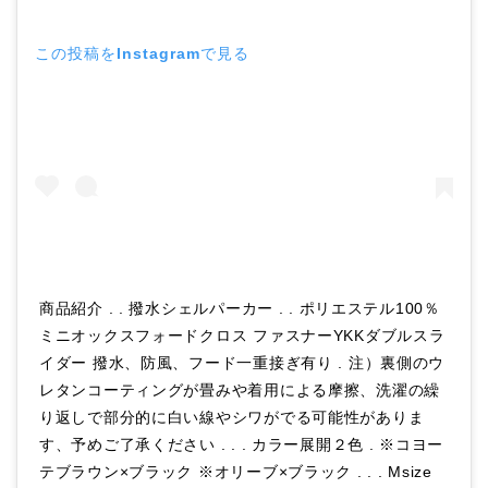
この投稿をInstagramで見る
商品紹介 . . 撥水シェルパーカー . . ポリエステル100％
ミニオックスフォードクロス ファスナーYKKダブルスラ
イダー 撥水、防風、フード一重接ぎ有り . 注）裏側のウ
レタンコーティングが畳みや着用による摩擦、洗濯の繰
り返しで部分的に白い線やシワがでる可能性がありま
す、予めご了承ください . . . カラー展開２色 . ※コヨー
テブラウン×ブラック ※オリーブ×ブラック . . . Msize