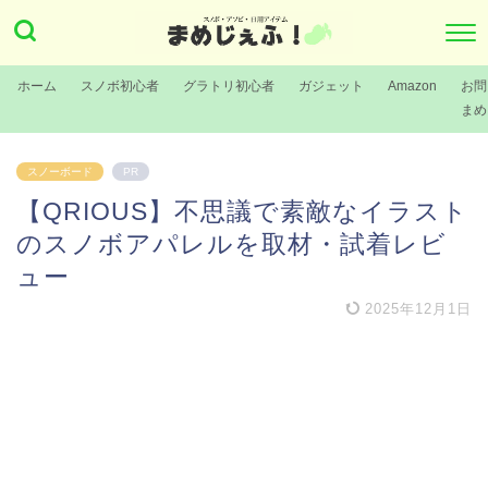
ホーム
スノボ初心者
グラトリ初心者
ガジェット
Amazon
お問
まめ
スノーボード
PR
【QRIOUS】不思議で素敵なイラスト
のスノボアパレルを取材・試着レビ
ュー
2025年12月1日