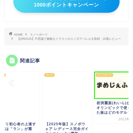
1000ポイントキャンペーン
HOME
スノーボード
【QRIOUS】不思議で素敵なイラストのスノボアパレルを取材・試着レビュー
関連記事
ア
スノーボード
グラトリ
岩渕麗楽(れいら)が北京
オリンピックで使ってい
た板はどのモデル？
2022年2月6日
2025年版】スノボウ
グラトリ初心者の上
ア レディース完全ガイ
る近道は「ラン」が