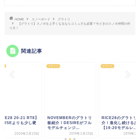
HOME
スノーボード
グラトリ
【グラトリ】スノボを上手くなるならコミュ力も必要？今どきのスノボ仲間の作
り方！
関連記事
トリ
グラトリ
グラトリ
OVEMBERのグラトリ
RICE28のグラトリ板紹
【RICE28 20-21 R
紹介！DESIREがフル
介！進化し続ける反発
DIVERSEよりも少
ルチェンジ...
【19-20モデルレ...
めの...
2019年2月25日
2019年2月24日
2020年2月