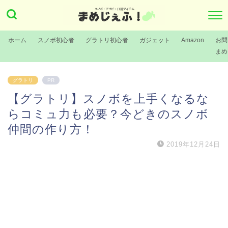
ホーム
スノボ初心者
グラトリ初心者
ガジェット
Amazon
お問
まめ
グラトリ
PR
【グラトリ】スノボを上手くなるな
らコミュ力も必要？今どきのスノボ
仲間の作り方！
2019年12月24日