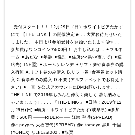
. 受付スタート！！ 12月29日（日）ホワイトピアたかす
にて 【THE-LINK-】の開催決定🔥 . . 大変お待たせいた
しました。 本日より参加受付を開始いたします🤩✨ . .
参加費はワンコインの500円！ お申し込みは… ⚫︎フルネ
ーム ⚫︎あだな ⚫︎年齢 ⚫︎性別 ⚫︎住所(○○県××市まで) ⚫︎連
絡先(LINE🆔) ⚫︎ホームゲレンデ ⚫︎リフト券や食事券の購
入有無 A.リフト券のみ購入 B.リフト券+食事券セット購
入 C.食事券のみ購入 D.不要 (アルファベットでお答え下
さい) ⚫︎一言 を公式アカウントにDMお願いします。 . .
THE-LINK-で2019年もみんな仲良く楽しく 滑り納めち
ゃいましょう‼️ . . . . 『THE-LINK-』 ■日時：2019年12
月29日(日) ■場所：ホワイトピアたかす(岐阜県) ■参加
費：500円 ——–RIDER——– 江端 翔兵(SPREAD)
@e.peypey 大石智代(SPREAD) @o.tomoyo 黒川 千里
(YONEX) @ch1sat002 . ■協賛